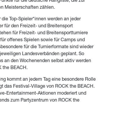
unkte für die deutsche Rangliste, die zur
hen Meisterschaften zählen.
ür die Top-Spieler*innen werden an jeder
er für den Freizeit- und Breitensport
tehen für Freizeit- und Breitensportturniere
 für offenes Spielen sowie für Camps und
besondere für die Turnierformate sind wieder
jeweiligen Landesverbänden geplant. So
ns an den Wochenenden selbst aktiv werden
CK the BEACH.
ing kommt an jedem Tag eine besondere Rolle
gt das Festival-Village von ROCK the BEACH.
ive-Entertainment-Aktionen moderiert und
abends zum Partyzentrum von ROCK the