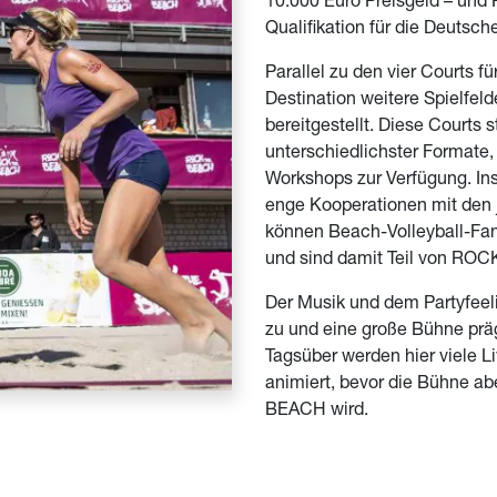
10.000 Euro Preisgeld – und P
Qualifikation für die Deutsc
Parallel zu den vier Courts f
Destination weitere Spielfeld
bereitgestellt. Diese Courts s
unterschiedlichster Formate,
Workshops zur Verfügung. Ins
enge Kooperationen mit den 
können Beach-Volleyball-Fa
und sind damit Teil von RO
Der Musik und dem Partyfeel
zu und eine große Bühne prä
Tagsüber werden hier viele L
animiert, bevor die Bühne 
BEACH wird.